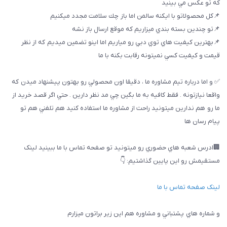
كه تو عكس مي بينيد
📌كل محصولاتو با ايكنه سالمن اما باز چك سلامت مجدد ميكنيم
📌تو چندين بسته بندي ميزاريم كه موقع ارسال باز نشه
📌بهترين كيفيت هاي توي دبي رو مياريم اما اينو تضمين ميديم كه از نظر
قيمت و كيفيت كسي نميتونه رقابت بكنه با ما
✅ و اما درباره تيم مشاوره ما ، دقيقا اون محصولي رو بهتون پيشنهاد ميدن كه
واقعا نيازتونه . فقط كافيه به ما بگين چي مد نظر دارين . حتي اگر قصد خريد از
ما رو هم ندارين ميتونيد راحت از مشاوره ما استفاده كنيد هم تلفني هم تو
پيام رسان ها
🏢ادرس شعبه هاي حضوري رو ميتونيد تو صفحه تماس با ما ببینيد لینک
مستقیمش رو این پایین گذاشتیم: 👇
لینک صفحه تماس با ما
و شماره هاي پشتباني و مشاوره هم اين زير براتون ميزارم