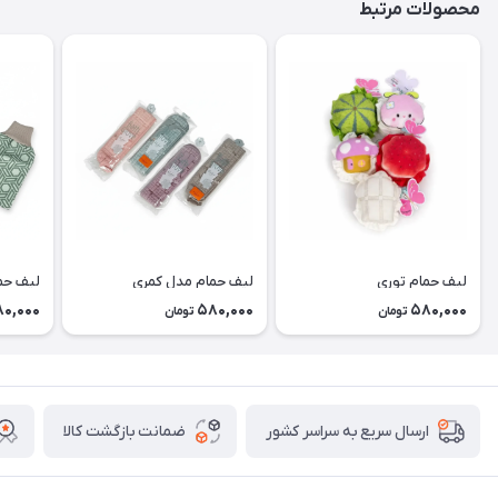
محصولات مرتبط
لیف حمام توری
لیف حمام مدل کمری
لیف حم
0,000
580,000
580,000
تومان
تومان
ضمانت بازگشت کالا
ارسال سریع به سراسر کشور