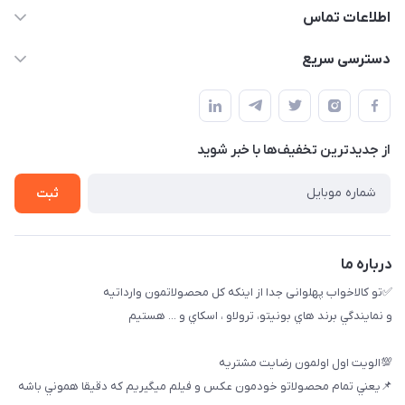
اطلاعات تماس
09174090037
دسترسی سریع
09174090035
حساب کاربری
بوشهر ، بندر ديلم، خيابان ساحلي ، بازار كويتي، روبرو شيلات
راهنماي خريد
پنجمين فروشگاه كالاخواب پهلواني
از جدید‌ترین تخفیف‌ها با‌ خبر شوید
لیست محصولات
تماس با ما
ثبت
خريد عمده
درباره ما
✅تو كالاخواب پهلوانى جدا از اينكه كل محصولاتمون وارداتيه
و نمايندگي برند هاي بونيتو، ترولاو ، اسكاي و ... هستيم
💯الويت اول اولمون رضايت مشتريه
📌يعني تمام محصولاتو خودمون عكس و فيلم ميگيريم كه دقيقا هموني باشه