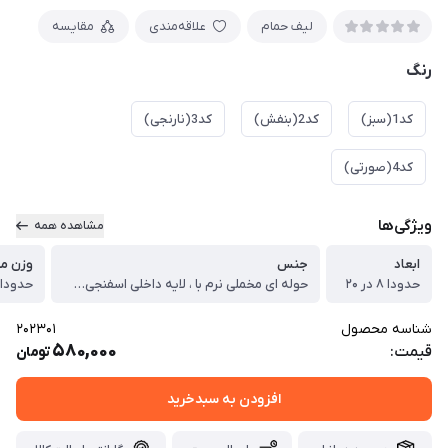
لیف حمام
علاقه‌مندی
مقایسه
رنگ
کد1(سبز)
کد2(بنفش)
کد3(نارنجی)
کد4(صورتی)
ویژگی‌ها
مشاهده همه
ابعاد
جنس
وزن م
حدودا ۸ در ۲۰
حوله ای مخملی نرم با ، لایه داخلی اسفنجی و ، لبه کشباف نخی
حدودا ۵۰ گرم
شناسه محصول
202301
580,000
قیمت:
تومان
افزودن به سبدخرید