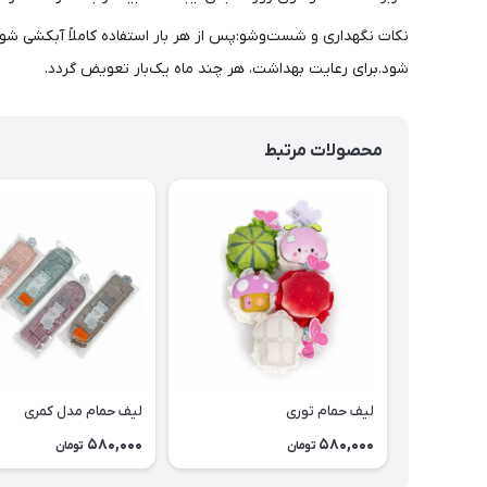
نکات نگهداری و شست‌وشو:پس از هر بار استفاده کاملاً آبکشی شو
شود.برای رعایت بهداشت، هر چند ماه یک‌بار تعویض گردد.
محصولات مرتبط
لیف حمام توری
لیف حمام مدل کمری
580,000
580,000
تومان
تومان