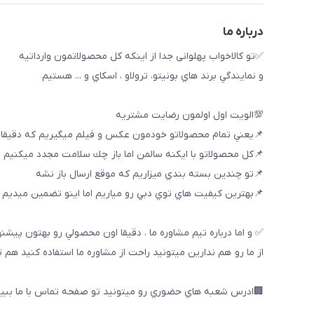
درباره ما
✅تو كالاخواب پهلوانى جدا از اينكه كل محصولاتمون وارداتيه
و نمايندگي برند هاي بونيتو، ترولاو ، اسكاي و ... هستيم
💯الويت اول اولمون رضايت مشتريه
📌يعني تمام محصولاتو خودمون عكس و فيلم ميگيريم كه دقيقا
📌كل محصولاتو با ايكنه سالمن اما باز چك سلامت مجدد ميكنيم
📌تو چندين بسته بندي ميزاريم كه موقع ارسال باز نشه
📌بهترين كيفيت هاي توي دبي رو مياريم اما اينو تضمين ميديم ك
✅ و اما درباره تيم مشاوره ما ، دقيقا اون محصولي رو بهتون پيشن
از ما رو هم ندارين ميتونيد راحت از مشاوره ما استفاده كنيد هم 
🏢ادرس شعبه هاي حضوري رو ميتونيد تو صفحه تماس با ما ببین