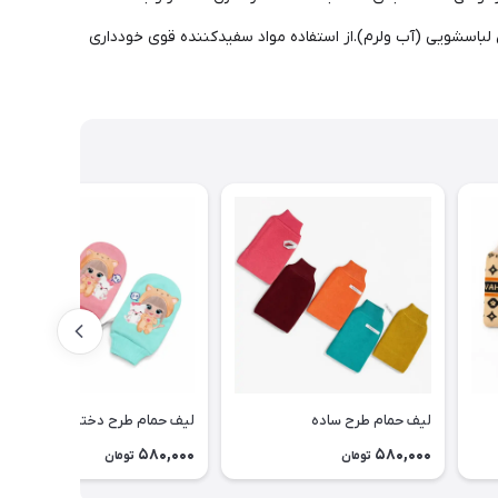
لباسشویی (آب ولرم).از استفاده مواد سفیدکننده قوی خودداری
لیف حمام طرح ساده
لیف حمام طرح دخترک خندون
580,000
580,000
تومان
تومان