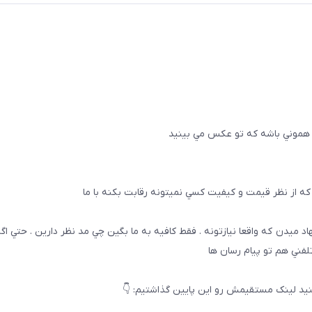
 هموني باشه كه تو عكس مي بينيد
ه از نظر قيمت و كيفيت كسي نميتونه رقابت بكنه با ما
هاد ميدن كه واقعا نيازتونه . فقط كافيه به ما بگين چي مد نظر دارين . حتي ا
تلفني هم تو پيام رسان ها
يد لینک مستقیمش رو این پایین گذاشتیم: 👇