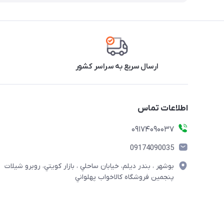
ارسال سریع به سراسر کشور
اطلاعات تماس
09174090037
09174090035
بوشهر ، بندر ديلم، خيابان ساحلي ، بازار كويتي، روبرو شيلات
پنجمين فروشگاه كالاخواب پهلواني