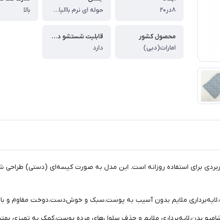
۸در۲۰
حوله ای نرم باالیاف داخلی پلی استر
بالا
محصول کشور
قابلیت شستشو در ماشین لباسشویی
امارات(دبی)
دارد
اربردی برای استفاده روزانه است. این مدل به صورت کیسه‌ای (دستی) طراحی 
،لایه‌برداری ملایم بدون آسیب به پوست،سبک و خوش‌دست،دوخت مقاوم و باد
مپو بدن،لایه‌برداری ملایم و حذف سلول‌های مرده پوست،کمک به تمیزی بهتر 