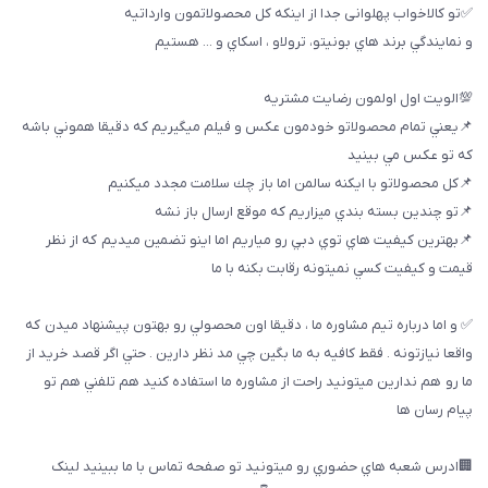
✅تو كالاخواب پهلوانى جدا از اينكه كل محصولاتمون وارداتيه
و نمايندگي برند هاي بونيتو، ترولاو ، اسكاي و ... هستيم
💯الويت اول اولمون رضايت مشتريه
📌يعني تمام محصولاتو خودمون عكس و فيلم ميگيريم كه دقيقا هموني باشه
كه تو عكس مي بينيد
📌كل محصولاتو با ايكنه سالمن اما باز چك سلامت مجدد ميكنيم
📌تو چندين بسته بندي ميزاريم كه موقع ارسال باز نشه
📌بهترين كيفيت هاي توي دبي رو مياريم اما اينو تضمين ميديم كه از نظر
قيمت و كيفيت كسي نميتونه رقابت بكنه با ما
✅ و اما درباره تيم مشاوره ما ، دقيقا اون محصولي رو بهتون پيشنهاد ميدن كه
واقعا نيازتونه . فقط كافيه به ما بگين چي مد نظر دارين . حتي اگر قصد خريد از
ما رو هم ندارين ميتونيد راحت از مشاوره ما استفاده كنيد هم تلفني هم تو
پيام رسان ها
🏢ادرس شعبه هاي حضوري رو ميتونيد تو صفحه تماس با ما ببینيد لینک