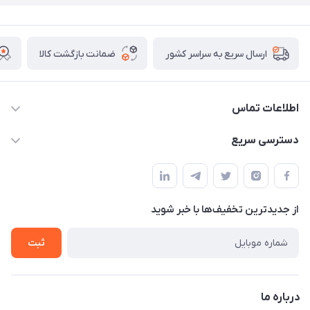
ضمانت بازگشت کالا
ارسال سریع به سراسر کشور
اطلاعات تماس
09174090037
دسترسی سریع
09174090035
حساب کاربری
بوشهر ، بندر ديلم، خيابان ساحلي ، بازار كويتي، روبرو شيلات
راهنماي خريد
پنجمين فروشگاه كالاخواب پهلواني
از جدید‌ترین تخفیف‌ها با‌ خبر شوید
لیست محصولات
تماس با ما
ثبت
خريد عمده
درباره ما