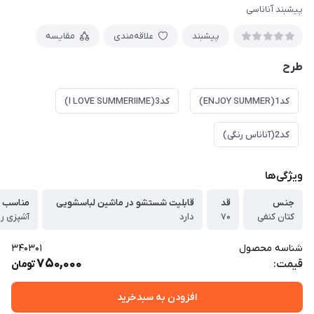
پیشبند آناناسی
پیشبند
علاقه‌مندی
مقایسه
طرح
کد1(ENJOY SUMMER)
کد3(I LOVE SUMMERIIME)
کد2(آناناس رنگی)
ویژگی‌ها
جنس
قد
قابلیت شستشو در ماشین لباسشویی
مناسب ب
کتان کنفی
۷۰
دارد
آشپزی رو
شناسه محصول
340301
750,000
قیمت:
تومان
افزودن به سبدخرید