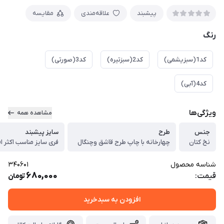
پیشبند
علاقه‌مندی
مقایسه
رنگ
کد1(سبزیشمی)
کد2(سبزتیره)
کد3(صورتی)
کد4(آبی)
ویژگی‌ها
مشاهده همه
جنس
طرح
سایز پیشبند
نخ کتان
چهارخانه با چاپ طرح قاشق وچنگال
فری سایز مناسب اکثر اف
شناسه محصول
340601
680,000
قیمت:
تومان
افزودن به سبدخرید