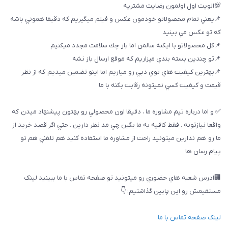
💯الويت اول اولمون رضايت مشتريه
📌يعني تمام محصولاتو خودمون عكس و فيلم ميگيريم كه دقيقا هموني باشه
كه تو عكس مي بينيد
📌كل محصولاتو با ايكنه سالمن اما باز چك سلامت مجدد ميكنيم
📌تو چندين بسته بندي ميزاريم كه موقع ارسال باز نشه
📌بهترين كيفيت هاي توي دبي رو مياريم اما اينو تضمين ميديم كه از نظر
قيمت و كيفيت كسي نميتونه رقابت بكنه با ما
✅ و اما درباره تيم مشاوره ما ، دقيقا اون محصولي رو بهتون پيشنهاد ميدن كه
واقعا نيازتونه . فقط كافيه به ما بگين چي مد نظر دارين . حتي اگر قصد خريد از
ما رو هم ندارين ميتونيد راحت از مشاوره ما استفاده كنيد هم تلفني هم تو
پيام رسان ها
🏢ادرس شعبه هاي حضوري رو ميتونيد تو صفحه تماس با ما ببینيد لینک
مستقیمش رو این پایین گذاشتیم: 👇
لینک صفحه تماس با ما