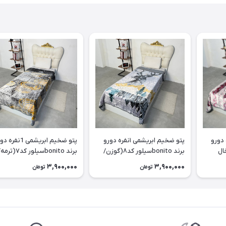
یشمی ۱نفره دورو
پتو ضخیم ابریشمی ۱نفره دورو
پتو ضخیم ابریشمی 1نفر
bسیلور کد۹(خال
برند bonitoسیلور کد۸(گوزن/
برند bonitoسیلور کد۷(تر
طوسی)
طوسی)
3,900,000
3,900,000
تومان
تومان