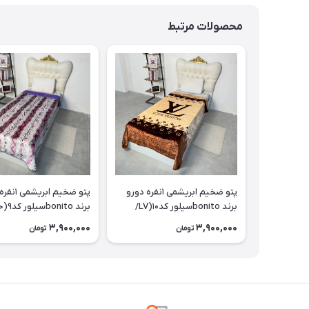
محصولات مرتبط
پتو ضخیم ابریشمی ۱نفره دورو
پتو ضخیم ابر
برند bonitoسیلور کد۱۰(LV/
برند onito
قهوه ای)
خالی/بنفش)
3,900,000
3,900,000
تومان
تومان