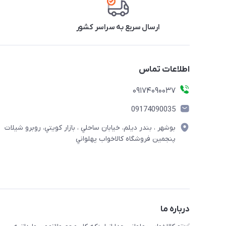
ارسال سریع به سراسر کشور
اطلاعات تماس
09174090037
09174090035
بوشهر ، بندر ديلم، خيابان ساحلي ، بازار كويتي، روبرو شيلات
پنجمين فروشگاه كالاخواب پهلواني
درباره ما