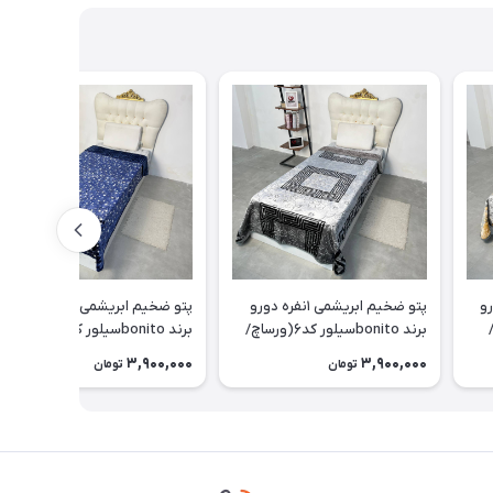
ه دورو
پتو ضخیم ابریشمی ۱نفره دورو
پتو ضخیم ابریشمی ۱نفره دورو
مه/
برند bonitoسیلور کد۶(ورساچ/
برند bonitoسیلور کد۵(ستاره
طوسی)
ای/سورمه ای)
3,900,000
3,900,000
تومان
تومان