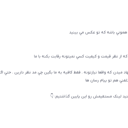
 هموني باشه كه تو عكس مي بينيد
ه از نظر قيمت و كيفيت كسي نميتونه رقابت بكنه با ما
هاد ميدن كه واقعا نيازتونه . فقط كافيه به ما بگين چي مد نظر دارين . حتي ا
تلفني هم تو پيام رسان ها
يد لینک مستقیمش رو این پایین گذاشتیم: 👇