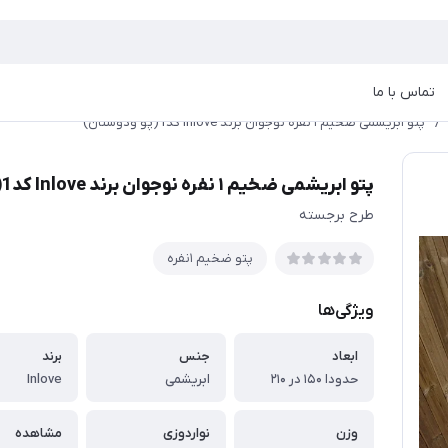
تماس با ما
/
پتو ابریشمی ضخیم ۱ نفره نوجوان برند Inlove کد1(پو ودوستان)
پتو ابریشمی ضخیم ۱ نفره نوجوان برند Inlove کد1(پو ودوستان)
طرح برجسته
پتو ضخیم ١نفره
ویژگی‌ها
ابعاد
جنس
برند
حدودا ۱۵۰ در ۲۱۰
ابریشمی
Inlove
وزن
نواردوزی
مشاهده