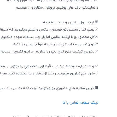
✅تو كالاخواب پهلوانى جدا از اينكه كل محصولاتمون وارداتيه
و نمايندگي برند هاي بونيتو، ترولاو ، اسكاي و ... هستيم
💯الويت اول اولمون رضايت مشتريه
📌يعني تمام محصولاتو خودمون عكس و فيلم ميگيريم كه دقيقا
📌كل محصولاتو با ايكنه سالمن اما باز چك سلامت مجدد ميكنيم
📌تو چندين بسته بندي ميزاريم كه موقع ارسال باز نشه
📌بهترين كيفيت هاي توي دبي رو مياريم اما اينو تضمين ميديم ك
✅ و اما درباره تيم مشاوره ما ، دقيقا اون محصولي رو بهتون پيشن
از ما رو هم ندارين ميتونيد راحت از مشاوره ما استفاده كنيد هم 
🏢ادرس شعبه هاي حضوري رو ميتونيد تو صفحه تماس با ما ببین
لینک صفحه تماس با ما