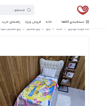
دسته‌بندی کالاها
خانه
فروش ویژه
راهنماي خريد
کالا خواب بونیتو
/
خانه
/
پتو
/
پتو ضخیم
/
پتو ضخیم ١نفره