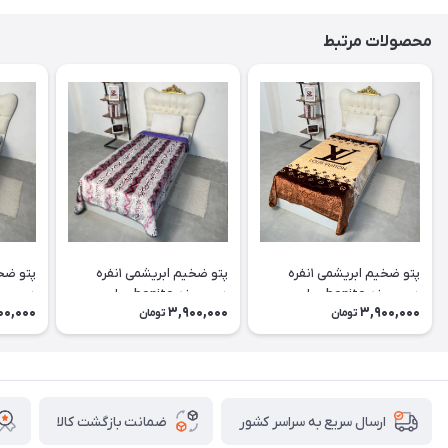
محصولات مرتبط
پتو ضخیم ابریشمی ۱نفره
پتو ضخیم ابریشمی ۱نفره
دورو برند bonitoسیلور
دورو برند bonitoسیلور
00,000
3,900,000
3,900,000
تومان
تومان
کد۱۰(LV/قهوه ای)
کد۹(خال خالی/بنفش)
کد۸(گوزن/طوسی)
ضمانت بازگشت کالا
ارسال سریع به سراسر کشور