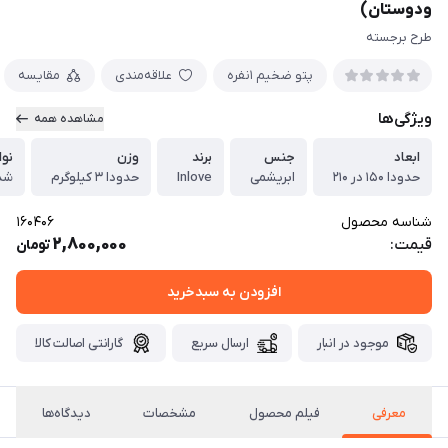
ودوستان)
طرح برجسته
پتو ضخیم ١نفره
علاقه‌مندی
مقایسه
ویژگی‌ها
مشاهده همه
ابعاد
جنس
برند
وزن
نوا
حدودا ۱۵۰ در ۲۱۰
ابریشمی
Inlove
حدودا ۳ کیلوگرم
شد
شناسه محصول
160406
2,800,000
قیمت:
تومان
افزودن به سبدخرید
موجود در انبار
ارسال سریع
گارانتی اصالت کالا
معرفی
فیلم محصول
مشخصات
دیدگاه‌ها