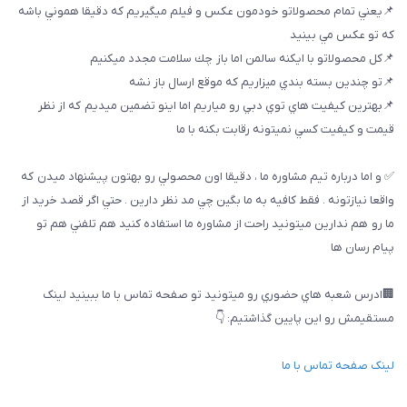
📌يعني تمام محصولاتو خودمون عكس و فيلم ميگيريم كه دقيقا هموني باشه
كه تو عكس مي بينيد
📌كل محصولاتو با ايكنه سالمن اما باز چك سلامت مجدد ميكنيم
📌تو چندين بسته بندي ميزاريم كه موقع ارسال باز نشه
📌بهترين كيفيت هاي توي دبي رو مياريم اما اينو تضمين ميديم كه از نظر
قيمت و كيفيت كسي نميتونه رقابت بكنه با ما
✅ و اما درباره تيم مشاوره ما ، دقيقا اون محصولي رو بهتون پيشنهاد ميدن كه
واقعا نيازتونه . فقط كافيه به ما بگين چي مد نظر دارين . حتي اگر قصد خريد از
ما رو هم ندارين ميتونيد راحت از مشاوره ما استفاده كنيد هم تلفني هم تو
پيام رسان ها
🏢ادرس شعبه هاي حضوري رو ميتونيد تو صفحه تماس با ما ببینيد لینک
مستقیمش رو این پایین گذاشتیم: 👇
لینک صفحه تماس با ما