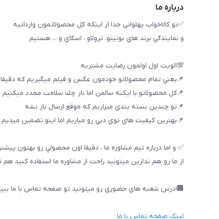
درباره ما
✅تو كالاخواب پهلوانى جدا از اينكه كل محصولاتمون وارداتيه
و نمايندگي برند هاي بونيتو، ترولاو ، اسكاي و ... هستيم
💯الويت اول اولمون رضايت مشتريه
📌يعني تمام محصولاتو خودمون عكس و فيلم ميگيريم كه دقيقا
📌كل محصولاتو با ايكنه سالمن اما باز چك سلامت مجدد ميكنيم
📌تو چندين بسته بندي ميزاريم كه موقع ارسال باز نشه
📌بهترين كيفيت هاي توي دبي رو مياريم اما اينو تضمين ميديم ك
✅ و اما درباره تيم مشاوره ما ، دقيقا اون محصولي رو بهتون پيشن
از ما رو هم ندارين ميتونيد راحت از مشاوره ما استفاده كنيد هم 
🏢ادرس شعبه هاي حضوري رو ميتونيد تو صفحه تماس با ما ببین
لینک صفحه تماس با ما