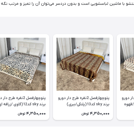
شو با ماشین لباسشویی است و بدون دردسر می‌توان آن را تمیز و مرتب نگه 
طرح دار دورو
پتو‌چهارفصل 2نفره طرح دار دورو
پتو‌چهارفصل 2نفره طرح دا
ی کرم/قهوه
برند sky کد13(پلنگی/ببری)
برند sky کد12(گاوی /زرافه ا
زمینه کرم)
4,350,000
4,350,000
تومان
تومان