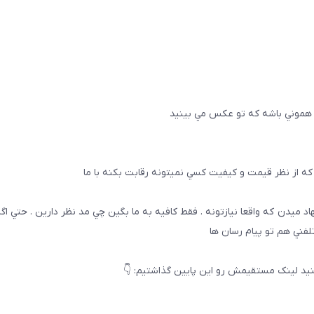
 هموني باشه كه تو عكس مي بينيد
ه از نظر قيمت و كيفيت كسي نميتونه رقابت بكنه با ما
هاد ميدن كه واقعا نيازتونه . فقط كافيه به ما بگين چي مد نظر دارين . حتي ا
تلفني هم تو پيام رسان ها
يد لینک مستقیمش رو این پایین گذاشتیم: 👇