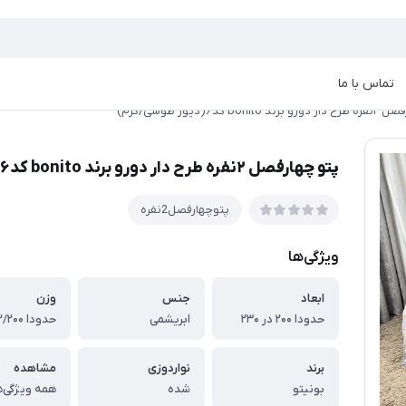
تماس با ما
bonit کد۶(دیور طوسی/کرم)
پتو چهارفصل ۲نفره طرح دار دورو برند bonito کد۶(دیور طوسی/کرم)
پتوچهارفصل2نفره
ویژگی‌ها
ابعاد
جنس
وزن
حدودا ۲۰۰ در ۲۳۰
ابریشمی
حدودا ۲/۲۰۰کیلوگرم
برند
نواردوزی
مشاهده
بونیتو
شده
همه ویژگی‌ه