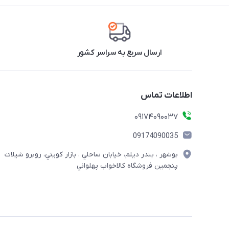
ارسال سریع به سراسر کشور
اطلاعات تماس
09174090037
09174090035
بوشهر ، بندر ديلم، خيابان ساحلي ، بازار كويتي، روبرو شيلات
پنجمين فروشگاه كالاخواب پهلواني