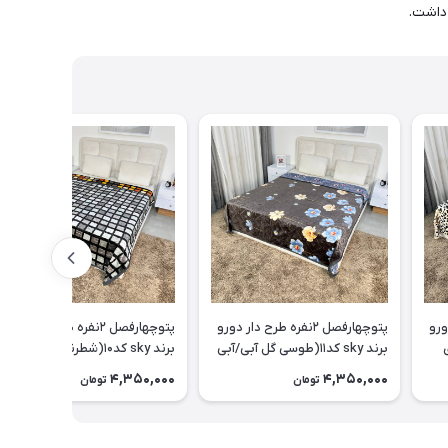
داشت.
ر دورو
پتو‌چهارفصل ۲نفره طرح دار دورو
پتو‌چهارفصل ۲نفره طرح دار دورو
ی
برند sky کد۱۱(طوسی گل آبی/آبی
برند sky کد۱۰(شطرنجی)
گل صورتی)
4,350,000
4,350,000
تومان
تومان