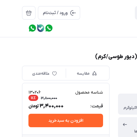
ورود / ثبت‌نام
مقایسه
علاقه‌مندی
شناسه محصول
130206
11٪
3,800,000
3,400,000
قیمت:
تومان
افزودن به سبدخرید
ا