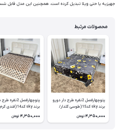
جهیزیه یا حتی ویلا تبدیل کرده است. همچنین این مدل قابل شست
محصولات مرتبط
پتو‌چهارفصل 2نفره طرح دار دورو
پتو‌چهارفصل 2نفره 
برند sky کد15(طوسی گلدار/
برند sky کد14(فند
طوسی گل سفید)
ای)
4,350,000
4,350,000
تومان
تومان