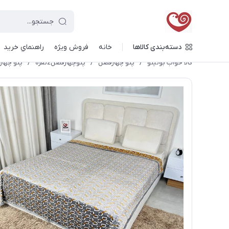
دسته‌بندی کالاها
خانه
فروش ویژه
راهنماي خريد
کالا خواب بونیتو
/
پتو چهارفصل
/
پتوچهارفصل2نفره
/
پتو چهارفصل ۲نفره طرح دار دورو برند o