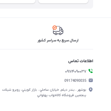
ارسال سریع به سراسر کشور
اطلاعات تماس
09174090037
09174090035
بوشهر ، بندر ديلم، خيابان ساحلي ، بازار كويتي، روبرو شيلات
پنجمين فروشگاه كالاخواب پهلواني