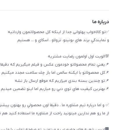
درباره ما
✅تو كالاخواب پهلوانى جدا از اينكه كل محصولاتمون وارداتيه
و نمايندگي برند هاي بونيتو، ترولاو ، اسكاي و ... هستيم
💯الويت اول اولمون رضايت مشتريه
📌يعني تمام محصولاتو خودمون عكس و فيلم ميگيريم كه دقيقا
📌كل محصولاتو با ايكنه سالمن اما باز چك سلامت مجدد ميكنيم
📌تو چندين بسته بندي ميزاريم كه موقع ارسال باز نشه
📌بهترين كيفيت هاي توي دبي رو مياريم اما اينو تضمين ميديم ك
✅ و اما درباره تيم مشاوره ما ، دقيقا اون محصولي رو بهتون پيشن
از ما رو هم ندارين ميتونيد راحت از مشاوره ما استفاده كنيد هم 
🏢ادرس شعبه هاي حضوري رو ميتونيد تو صفحه تماس با ما ببین