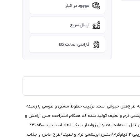
موجود در انبار
ارسال سریع
گارانتی اصالت کالا
اقه‌مندان به طرح‌های حیوانی است. ترکیب خطوط مشکی و طوسی با زمینه
ابریشمی نرم و لطیف تولید شده که هنگام استراحت حس آرامش و
راحتی فوق‌العاده‌ای ایجاد می‌کند. وزن حدود ۲ کیلوگرم باعث شده این پتو برای استفاده در تمام فصول مناسب باشد؛ در زمستان گرم و در تابستان قابل استفاده به‌عنوان روانداز سبک. ابعاد استاندارد ۲۰۰×۲۳۰
سانتی‌متر نیز پوشش کاملی برای تخت‌های دونفره فراهم می‌نماید.ویژگی‌ها:مناسب استفاده در چهار فصل/ابعاد حدود ۲۰۰×۲۳۰ سانتی‌متر/وزن تقریبی ۲ کیلوگرم/جنس ابریشمی نرم و لطیف/طرح خاص و جذاب