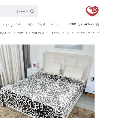
دسته‌بندی کالاها
خانه
فروش ویژه
راهنماي خريد
کالا خواب بونیتو
/
پتو چهارفصل
/
پتوچهارفصل2نفره
/
پتو چهارفصل ۲نفره برند sky ک