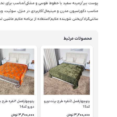
پوست ببر/زمینه سفید با خطوط طوسی و مشکی/مناسب برای تخت‌خو
سانتی‌گراد/ریختن شوینده ملایم/استفاده از برنامه ملایم ماشین
محصولات مرتبط
پتوچهارفصل 2نفره طرح برنددورو
پتوچهارفصل ۲نفره طر
کد15
دورو کد14
3,200,000
3,200,000
تومان
تومان