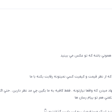
 هموني باشه كه تو عكس مي بينيد
ه از نظر قيمت و كيفيت كسي نميتونه رقابت بكنه با ما
هاد ميدن كه واقعا نيازتونه . فقط كافيه به ما بگين چي مد نظر دارين . حتي ا
تلفني هم تو پيام رسان ها
يد لینک مستقیمش رو این پایین گذاشتیم: 👇