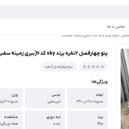
تماس با ما
د۶(ببری زمینه سفید)
پتو چهارفصل ۲نفره برند sky کد۶(ببری زمینه سفید)
پتوچهارفصل2نفره
ویژگی‌ها
ابعاد
جنس
وزن
حدودا ۲۰۰ در ۲۳۰
ابریشمی
حدودا ۲ کیلوگرم
برند
لبه دوزی
مشاهده
Sky
شده
همه ویژگی‌ه