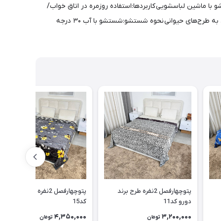
 ماشین لباسشویی کاربردها:استفاده روزمره در اتاق خواب/
مناسب دکوراسیون مدرن و مینیمال/کاربردی در منزل، سوئیت، ویلا و اقامتگاه‌ها/مناسب استفاده در تمام فصول/انتخابی خاص برای علاقه‌مندان به طرح‌های حیوانی نحوه شستشو:شستشو با آب ۳۰ درجه
پتوچهارفصل 2نفره طرح برند
پتو‌چهارفصل 2نفره طرح دار دورو
دورو کد11
کد15
4,350,000
3,200,000
تومان
تومان