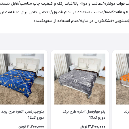
اب دونفره/لطافت و دوام بالا/ثبات رنگ و کیفیت چاپ مناسب/قابل شستشو با
 لباسشویی/خشک‌کردن در سایه/عدم استفاده از سفیدکننده
ح برند
پتوچهارفصل ۲نفره طرح برند
پتوچهارفصل ۲نفره طرح برند
دورو کد13
دورو کد12
3,200,000
3,200,000
تومان
تومان